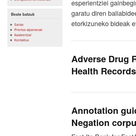
esperientziei gainbeg
garatu diren baliabidee
Beste batzuk
etorkizuneko bideak e
Sariak
Prentsa aipamenak
Ikasleentzat
Kontaktua
Adverse Drug R
Health Records
Annotation guid
Negation corp