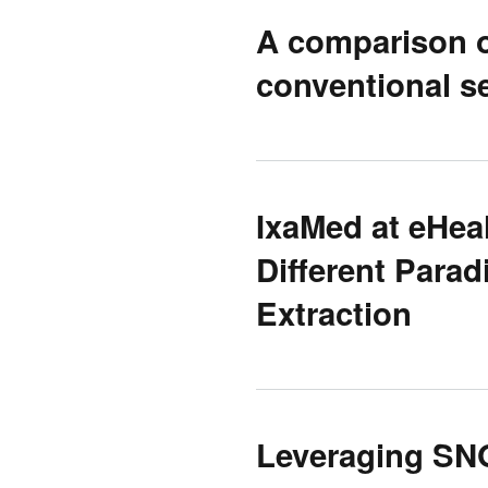
A comparison o
conventional se
IxaMed at eHea
Different Parad
Extraction
Leveraging SNO