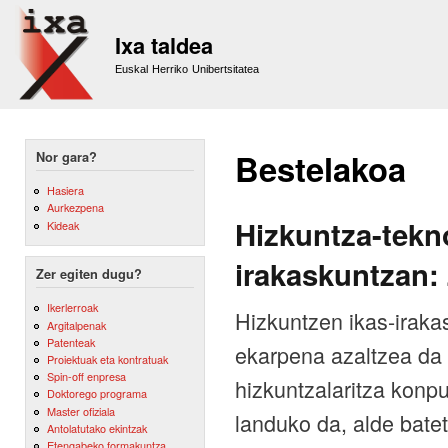
Sk
m
Ixa taldea
co
Euskal Herriko Unibertsitatea
Bestelakoa
Nor gara?
Hasiera
Aurkezpena
Hizkuntza-tekn
Kideak
irakaskuntzan:
Zer egiten dugu?
Ikerlerroak
Hizkuntzen ikas-iraka
Argitalpenak
Patenteak
ekarpena azaltzea da 
Proiektuak eta kontratuak
Spin-off enpresa
hizkuntzalaritza konpu
Doktorego programa
Master ofiziala
landuko da, alde batet
Antolatutako ekintzak
Etengabeko formakuntza