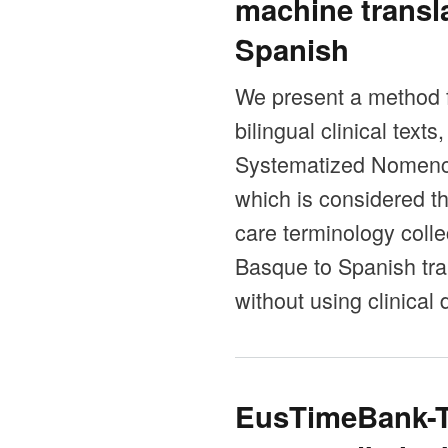
machine transla
Spanish
We present a method fo
bilingual clinical text
Systematized Nomencl
which is considered th
care terminology colle
Basque to Spanish tra
without using clinical
EusTimeBank-T