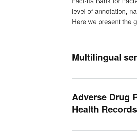
Fact-Ita Bank for Fa
level of annotation, n
Here we present the gu
Multilingual se
Adverse Drug R
Health Records 