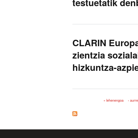
testuetatik den
CLARIN Europa
zientzia sozial
hizkuntza-azpie
« lehenengoa
‹ aurr
Orriak