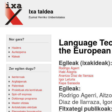
Sk
m
Ixa taldea
co
Euskal Herriko Unibertsitatea
Language Tech
Nor gara?
the European 
Hasiera
Aurkezpena
Kideak
Egileak (ixakideak)
Rodrigo Agerri
Zer egiten dugu?
Iñaki Alegria
Arantza Díaz de Ilarraza
Ikerlerroak
Igor Leturia
Argitalpenak
Kepa Sarasola
Patenteak
Egileak:
Proiektuak eta kontratuak
Rodrigo Agerri, Aitzo
Spin-off enpresa
Doktorego programa
Diaz de Ilarraza, Igo
Master ofiziala
Fitxategi publikoak
Antolatutako ekintzak
Etengabeko formakuntza