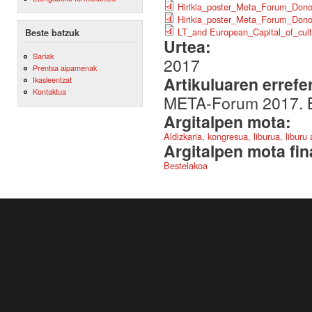
Hirikia_poster_Meta_Forum_Dono
Hirikia_poster_Meta_Forum_Dono
LT_and European_Capital_of_cult
Beste batzuk
Urtea:
Sariak
2017
Prentsa aipamenak
Artikuluaren errefe
Ikasleentzat
Kontaktua
META-Forum 2017. B
Argitalpen mota:
Aldizkaria, kongresua, liburua, liburu
Argitalpen mota fin
Bestelakoa