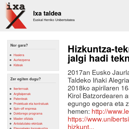
Sk
m
Ixa taldea
co
Euskal Herriko Unibertsitatea
Hizkuntza-te
Nor gara?
jalgi hadi tek
Hasiera
Aurkezpena
Kideak
2017an Eusko Jaurlar
Taldeko Iñaki Alegri
Zer egiten dugu?
2018ko apirilaren 16
Ikerlerroak
Kirol Batzordearen a
Argitalpenak
Patenteak
egungo egoera eta z
Proiektuak eta kontratuak
Spin-off enpresa
hemen:
http://www.l
Doktorego programa
https://www.uniberts
Master ofiziala
Antolatutako ekintzak
hizkunt...
Etengabeko formakuntza