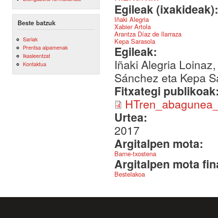
Egileak (ixakideak)
Iñaki Alegria
Beste batzuk
Xabier Artola
Arantza Díaz de Ilarraza
Sariak
Kepa Sarasola
Egileak:
Prentsa aipamenak
Ikasleentzat
Iñaki Alegria Loinaz,
Kontaktua
Sánchez eta Kepa S
Fitxategi publikoak
HTren_abagunea_L
Urtea:
2017
Argitalpen mota:
Barne-txostena
Argitalpen mota fin
Bestelakoa