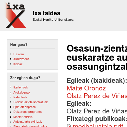
Sk
m
Ixa taldea
co
Euskal Herriko Unibertsitatea
Osasun-zientz
Nor gara?
euskaratze au
Hasiera
Aurkezpena
osasungintzak
Kideak
Zer egiten dugu?
Egileak (ixakideak)
Maite Oronoz
Ikerlerroak
Argitalpenak
Olatz Perez de Viña
Patenteak
Egileak:
Proiektuak eta kontratuak
Spin-off enpresa
Olatz Perez de Viña
Doktorego programa
Fitxategi publikoak
Master ofiziala
Antolatutako ekintzak
medbaluatoia.pdf
Etengabeko formakuntza