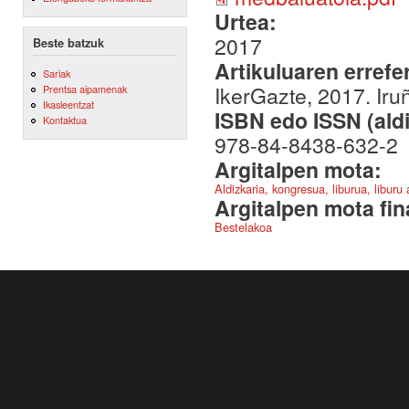
Urtea:
2017
Beste batzuk
Artikuluaren errefe
Sariak
IkerGazte, 2017. Iru
Prentsa aipamenak
Ikasleentzat
ISBN edo ISSN (aldi
Kontaktua
978-84-8438-632-2
Argitalpen mota:
Aldizkaria, kongresua, liburua, liburu
Argitalpen mota fin
Bestelakoa