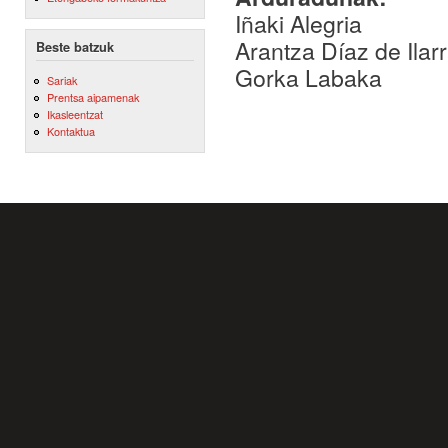
Iñaki Alegria
Arantza Díaz de Ilar
Beste batzuk
Gorka Labaka
Sariak
Prentsa aipamenak
Ikasleentzat
Kontaktua