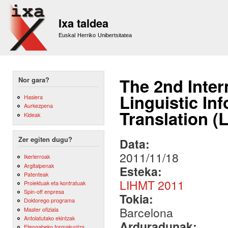
Sk
m
Ixa taldea
co
Euskal Herriko Unibertsitatea
The 2nd Inte
Nor gara?
Linguistic In
Hasiera
Aurkezpena
Translation (
Kideak
Zer egiten dugu?
Data:
2011/11/18
Ikerlerroak
Argitalpenak
Esteka:
Patenteak
LIHMT 2011
Proiektuak eta kontratuak
Spin-off enpresa
Tokia:
Doktorego programa
Barcelona
Master ofiziala
Antolatutako ekintzak
Arduradunak:
Etengabeko formakuntza