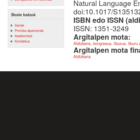
Natural Language En
doi:10.1017/S1351
Beste batzuk
ISBN edo ISSN (aldi
Sariak
ISSN: 1351-3249
Prentsa aipamenak
Argitalpen mota:
Ikasleentzat
Kontaktua
Aldizkaria, kongresua, liburua, liburu
Argitalpen mota fin
Aldizkaria