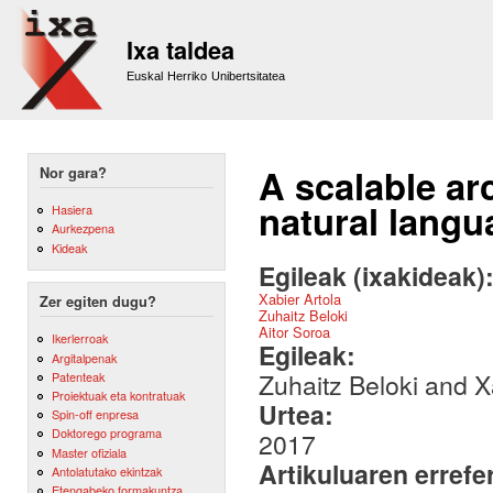
Sk
m
Ixa taldea
co
Euskal Herriko Unibertsitatea
A scalable arc
Nor gara?
natural lang
Hasiera
Aurkezpena
Kideak
Egileak (ixakideak)
Xabier Artola
Zer egiten dugu?
Zuhaitz Beloki
Aitor Soroa
Ikerlerroak
Egileak:
Argitalpenak
Zuhaitz Beloki and X
Patenteak
Proiektuak eta kontratuak
Urtea:
Spin-off enpresa
Doktorego programa
2017
Master ofiziala
Artikuluaren errefe
Antolatutako ekintzak
Etengabeko formakuntza