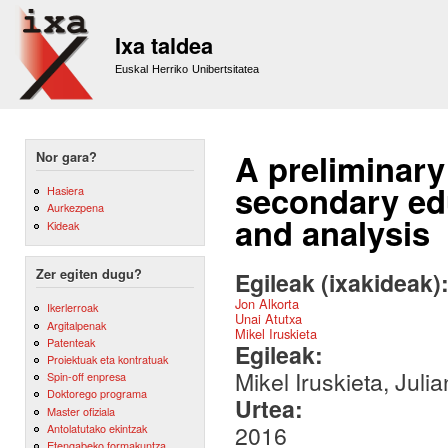
Sk
m
Ixa taldea
co
Euskal Herriko Unibertsitatea
A preliminary
Nor gara?
secondary ed
Hasiera
Aurkezpena
and analysis
Kideak
Zer egiten dugu?
Egileak (ixakideak)
Jon Alkorta
Ikerlerroak
Unai Atutxa
Argitalpenak
Mikel Iruskieta
Patenteak
Egileak:
Proiektuak eta kontratuak
Mikel Iruskieta, Juli
Spin-off enpresa
Doktorego programa
Urtea:
Master ofiziala
2016
Antolatutako ekintzak
Etengabeko formakuntza