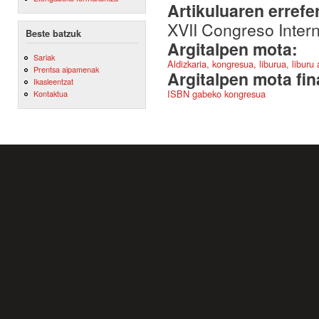
Artikuluaren errefe
XVII Congreso Inter
Beste batzuk
Argitalpen mota:
Sariak
Aldizkaria, kongresua, liburua, liburu
Prentsa aipamenak
Argitalpen mota fin
Ikasleentzat
ISBN gabeko kongresua
Kontaktua