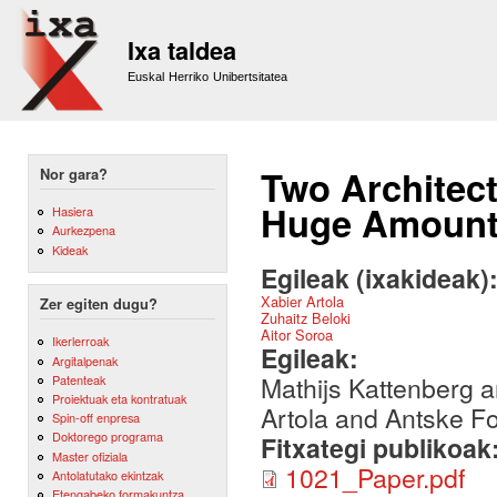
Sk
m
Ixa taldea
co
Euskal Herriko Unibertsitatea
Two Architect
Nor gara?
Huge Amounts
Hasiera
Aurkezpena
Kideak
Egileak (ixakideak)
Xabier Artola
Zer egiten dugu?
Zuhaitz Beloki
Aitor Soroa
Ikerlerroak
Egileak:
Argitalpenak
Mathijs Kattenberg a
Patenteak
Proiektuak eta kontratuak
Artola and Antske 
Spin-off enpresa
Doktorego programa
Fitxategi publikoak
Master ofiziala
1021_Paper.pdf
Antolatutako ekintzak
Etengabeko formakuntza