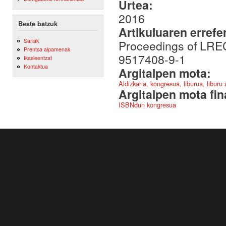
Urtea:
2016
Beste batzuk
Artikuluaren errefe
Sariak
Proceedings of LREC
Prentsa aipamenak
9517408-9-1
Ikasleentzat
Kontaktua
Argitalpen mota:
Aldizkaria, kongresua, liburua, liburu
Argitalpen mota fin
ISBNdun kongresua