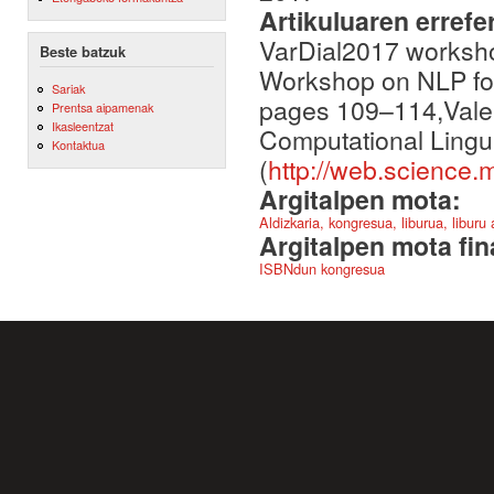
Artikuluaren errefe
VarDial2017 worksho
Beste batzuk
Workshop on NLP for 
Sariak
pages 109–114,Valenc
Prentsa aipamenak
Ikasleentzat
Computational Lingui
Kontaktua
(
http://web.science.
Argitalpen mota:
Aldizkaria, kongresua, liburua, liburu
Argitalpen mota fin
ISBNdun kongresua