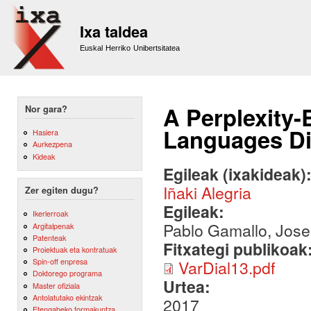
Sk
m
Ixa taldea
co
Euskal Herriko Unibertsitatea
A Perplexity-
Nor gara?
Languages Di
Hasiera
Aurkezpena
Kideak
Egileak (ixakideak)
Iñaki Alegria
Zer egiten dugu?
Egileak:
Ikerlerroak
Pablo Gamallo, Jose
Argitalpenak
Patenteak
Fitxategi publikoak
Proiektuak eta kontratuak
Spin-off enpresa
VarDial13.pdf
Doktorego programa
Urtea:
Master ofiziala
Antolatutako ekintzak
2017
Etengabeko formakuntza