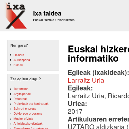
Sk
m
Ixa taldea
co
Euskal Herriko Unibertsitatea
Euskal hizker
Nor gara?
informatiko
Hasiera
Aurkezpena
Kideak
Egileak (ixakideak)
Larraitz Uria
Zer egiten dugu?
Egileak:
Ikerlerroak
Larraitz Uria, Ricar
Argitalpenak
Patenteak
Urtea:
Proiektuak eta kontratuak
Spin-off enpresa
2017
Doktorego programa
Artikuluaren errefe
Master ofiziala
Antolatutako ekintzak
UZTARO aldizkaria (
Etengabeko formakuntza