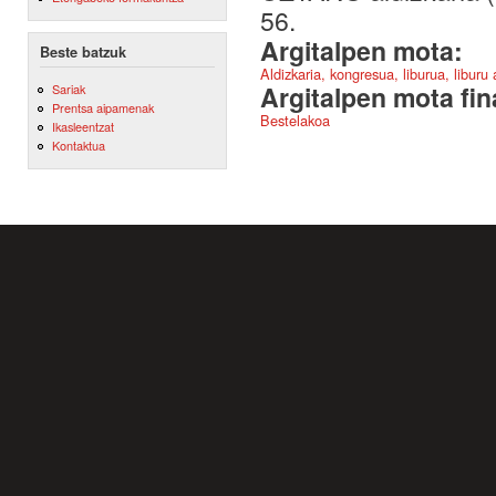
56.
Argitalpen mota:
Beste batzuk
Aldizkaria, kongresua, liburua, liburu
Argitalpen mota fin
Sariak
Prentsa aipamenak
Bestelakoa
Ikasleentzat
Kontaktua