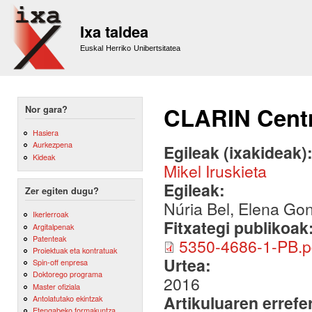
Sk
m
Ixa taldea
co
Euskal Herriko Unibertsitatea
CLARIN Centr
Nor gara?
Hasiera
Aurkezpena
Egileak (ixakideak)
Kideak
Mikel Iruskieta
Egileak:
Zer egiten dugu?
Núria Bel, Elena Gon
Ikerlerroak
Fitxategi publikoak
Argitalpenak
Patenteak
5350-4686-1-PB.p
Proiektuak eta kontratuak
Urtea:
Spin-off enpresa
Doktorego programa
2016
Master ofiziala
Artikuluaren errefe
Antolatutako ekintzak
Etengabeko formakuntza