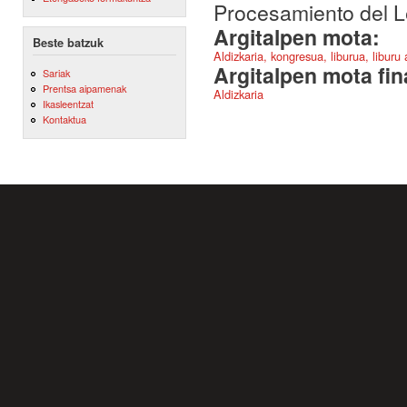
Procesamiento del L
Argitalpen mota:
Beste batzuk
Aldizkaria, kongresua, liburua, liburu
Argitalpen mota fin
Sariak
Prentsa aipamenak
Aldizkaria
Ikasleentzat
Kontaktua