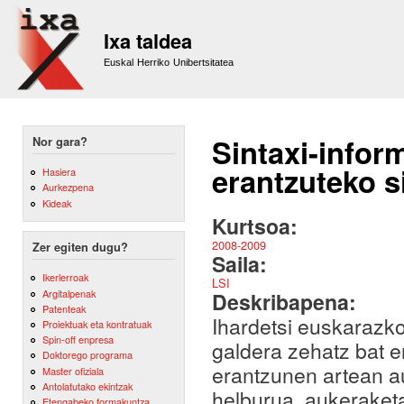
Sk
m
Ixa taldea
co
Euskal Herriko Unibertsitatea
Sintaxi-infor
Nor gara?
erantzuteko s
Hasiera
Aurkezpena
Kideak
Kurtsoa:
2008-2009
Zer egiten dugu?
Saila:
Ikerlerroak
LSI
Argitalpenak
Deskribapena:
Patenteak
Ihardetsi euskarazko
Proiektuak eta kontratuak
Spin-off enpresa
galdera zehatz bat e
Doktorego programa
erantzunen artean a
Master ofiziala
Antolatutako ekintzak
helburua, aukeraketa
Etengabeko formakuntza