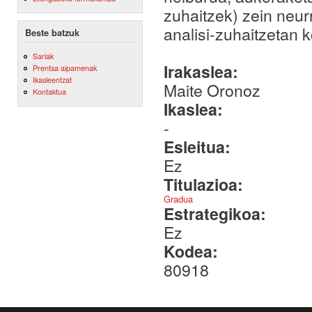
zuhaitzek) zein neur
analisi-zuhaitzetan k
Beste batzuk
Sariak
Irakaslea:
Prentsa aipamenak
Ikasleentzat
Maite Oronoz
Kontaktua
Ikaslea:
-
Esleitua:
Ez
Titulazioa:
Gradua
Estrategikoa:
Ez
Kodea:
80918