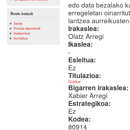
edo data bezalako ka
erregeletan oinarrit
Beste batzuk
lantzea aurreikusten
Sariak
Irakaslea:
Prentsa aipamenak
Ikasleentzat
Olatz Arregi
Kontaktua
Ikaslea:
-
Esleitua:
Ez
Titulazioa:
Gradua
Bigarren irakaslea
Xabier Arregi
Estrategikoa:
Ez
Kodea:
80914