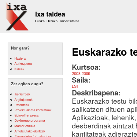
Sk
m
Ixa taldea
co
Euskal Herriko Unibertsitatea
Euskarazko te
Nor gara?
Hasiera
Aurkezpena
Kurtsoa:
Kideak
2008-2009
Saila:
Zer egiten dugu?
LSI
Deskribapena:
Ikerlerroak
Euskarazko testu bi
Argitalpenak
Patenteak
sailkatzen dituen apl
Proiektuak eta kontratuak
Aplikazioak, lehenik
Spin-off enpresa
Doktorego programa
desberdinak aintzat 
Master ofiziala
Antolatutako ekintzak
kantitateak adierazt
Etengabeko formakuntza