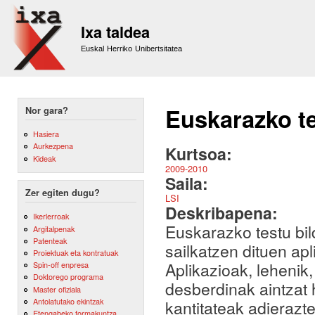
Sk
m
Ixa taldea
co
Euskal Herriko Unibertsitatea
Euskarazko te
Nor gara?
Hasiera
Aurkezpena
Kurtsoa:
Kideak
2009-2010
Saila:
Zer egiten dugu?
LSI
Deskribapena:
Ikerlerroak
Euskarazko testu bi
Argitalpenak
Patenteak
sailkatzen dituen apl
Proiektuak eta kontratuak
Aplikazioak, lehenik
Spin-off enpresa
Doktorego programa
desberdinak aintzat 
Master ofiziala
Antolatutako ekintzak
kantitateak adierazt
Etengabeko formakuntza