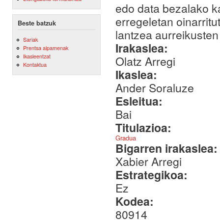
edo data bezalako ka
erregeletan oinarrit
Beste batzuk
lantzea aurreikusten
Sariak
Irakaslea:
Prentsa aipamenak
Ikasleentzat
Olatz Arregi
Kontaktua
Ikaslea:
Ander Soraluze
Esleitua:
Bai
Titulazioa:
Gradua
Bigarren irakaslea
Xabier Arregi
Estrategikoa:
Ez
Kodea:
80914