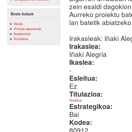
zein esaldi dagokion
Aurreko proiektu bat
Beste batzuk
lan batetik abiatzek
Sariak
Prentsa aipamenak
Ikasleentzat
Irakasleak: Iñaki Ale
Kontaktua
Irakaslea:
Iñaki Alegria
Ikaslea:
-
Esleitua:
Ez
Titulazioa:
Gradua
Estrategikoa:
Bai
Kodea:
80912