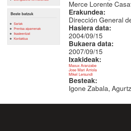
Merce Lorente Casa
Erakundea:
Beste batzuk
Dirección General d
Sariak
Hasiera data:
Prentsa aipamenak
2004/09/15
Ikasleentzat
Kontaktua
Bukaera data:
2007/09/15
Ixakideak:
Maxux Aranzabe
Jose Mari Arriola
Mikel Lersundi
Besteak:
Igone Zabala, Agurtz