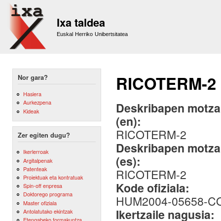
Sk
m
Ixa taldea
co
Euskal Herriko Unibertsitatea
RICOTERM-2
Nor gara?
Hasiera
Aurkezpena
Deskribapen motza,
Kideak
(en):
RICOTERM-2
Zer egiten dugu?
Deskribapen motza,
Ikerlerroak
(es):
Argitalpenak
Patenteak
RICOTERM-2
Proiektuak eta kontratuak
Kode ofiziala:
Spin-off enpresa
Doktorego programa
HUM2004-05658-C
Master ofiziala
Ikertzaile nagusia:
Antolatutako ekintzak
Etengabeko formakuntza