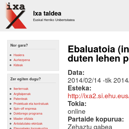
Sk
m
Ixa taldea
co
Euskal Herriko Unibertsitatea
Ebaluatoia (i
Nor gara?
duten lehen p
Hasiera
Aurkezpena
Kideak
Data:
2014/02/14
-tik
2014
Zer egiten dugu?
Esteka:
Ikerlerroak
http://ixa2.si.ehu.eu
Argitalpenak
Patenteak
Tokia:
Proiektuak eta kontratuak
Spin-off enpresa
online
Doktorego programa
Partaide kopurua:
Master ofiziala
Antolatutako ekintzak
Zehaztu gabea
Etengabeko formakuntza