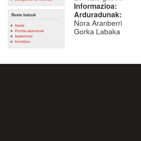
Informazioa:
Arduradunak:
Beste batzuk
Nora Aranberri
Sariak
Gorka Labaka
Prentsa aipamenak
Ikasleentzat
Kontaktua