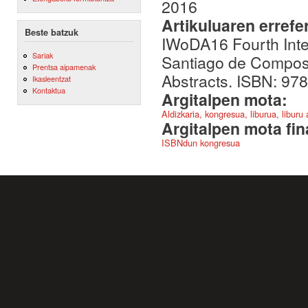
2016
Artikuluaren errefe
Beste batzuk
IWoDA16 Fourth Inte
Sariak
Santiago de Composte
Prentsa aipamenak
Abstracts. ISBN: 978 
Ikasleentzat
Kontaktua
Argitalpen mota:
Aldizkaria, kongresua, liburua, liburu
Argitalpen mota fin
ISBNdun kongresua