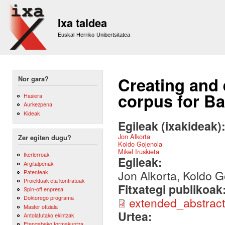
Sk
m
Ixa taldea
co
Euskal Herriko Unibertsitatea
Creating and 
Nor gara?
corpus for Ba
Hasiera
Aurkezpena
Kideak
Egileak (ixakideak)
Jon Alkorta
Zer egiten dugu?
Koldo Gojenola
Mikel Iruskieta
Ikerlerroak
Egileak:
Argitalpenak
Jon Alkorta, Koldo Go
Patenteak
Proiektuak eta kontratuak
Fitxategi publikoak
Spin-off enpresa
Doktorego programa
extended_abstracts
Master ofiziala
Urtea:
Antolatutako ekintzak
Etengabeko formakuntza