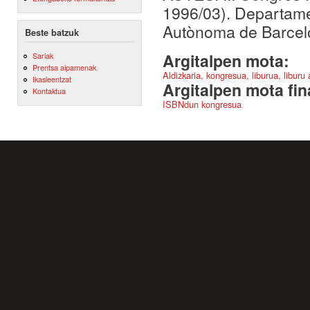
1996/03). Departamen
Autònoma de Barcel
Beste batzuk
Argitalpen mota:
Sariak
Prentsa aipamenak
Aldizkaria, kongresua, liburua, liburu
Ikasleentzat
Argitalpen mota fin
Kontaktua
ISBNdun kongresua