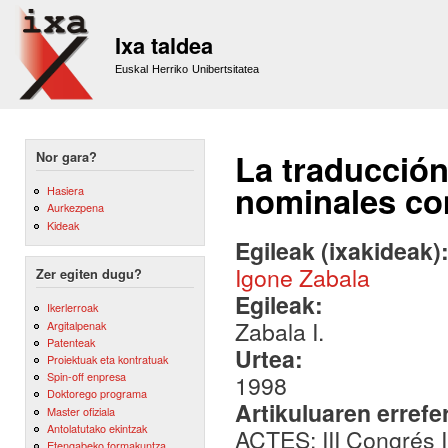
Sk
m
Ixa taldea
co
Euskal Herriko Unibertsitatea
La traducción
Nor gara?
nominales com
Hasiera
Aurkezpena
Kideak
Egileak (ixakideak)
Igone Zabala
Zer egiten dugu?
Egileak:
Ikerlerroak
Zabala I.
Argitalpenak
Patenteak
Urtea:
Proiektuak eta kontratuak
Spin-off enpresa
1998
Doktorego programa
Artikuluaren errefe
Master ofiziala
Antolatutako ekintzak
ACTES: III Congrés I
Etengabeko formakuntza