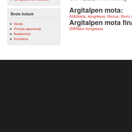
Argitalpen mota:
Beste batzuk
Aldizkaria, kongresua, liburua, liburu
Argitalpen mota fin
Sariak
ISBNdun kongresua
Prentsa aipamenak
Ikasleentzat
Kontaktua