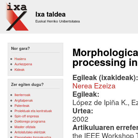
Sk
m
Ixa taldea
co
Euskal Herriko Unibertsitatea
Morphologica
Nor gara?
processing i
Hasiera
Aurkezpena
Kideak
Egileak (ixakideak)
Nerea Ezeiza
Zer egiten dugu?
Egileak:
Ikerlerroak
López de Ipiña K., E
Argitalpenak
Patenteak
Urtea:
Proiektuak eta kontratuak
Spin-off enpresa
2002
Doktorego programa
Artikuluaren errefe
Master ofiziala
Antolatutako ekintzak
the IEEE Workshop 
Etengabeko formakuntza