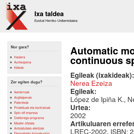
Sk
m
Ixa taldea
co
Euskal Herriko Unibertsitatea
Automatic mo
Nor gara?
continuous s
Hasiera
Aurkezpena
Kideak
Egileak (ixakideak)
Nerea Ezeiza
Zer egiten dugu?
Egileak:
Ikerlerroak
López de Ipiña K., N
Argitalpenak
Patenteak
Urtea:
Proiektuak eta kontratuak
Spin-off enpresa
2002
Doktorego programa
Artikuluaren errefe
Master ofiziala
Antolatutako ekintzak
LREC-2002. ISBN: 
Etengabeko formakuntza