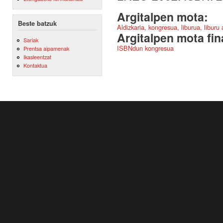
Argitalpen mota:
Beste batzuk
Aldizkaria, kongresua, liburua, liburu
Argitalpen mota fin
Sariak
ISBNdun kongresua
Prentsa aipamenak
Ikasleentzat
Kontaktua