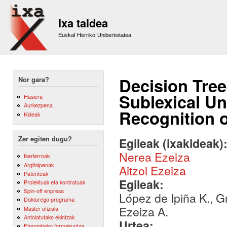
Sk
m
Ixa taldea
co
Euskal Herriko Unibertsitatea
Decision Tre
Nor gara?
Sublexical Un
Hasiera
Aurkezpena
Recognition 
Kideak
Zer egiten dugu?
Egileak (ixakideak)
Nerea Ezeiza
Ikerlerroak
Argitalpenak
Aitzol Ezeiza
Patenteak
Egileak:
Proiektuak eta kontratuak
Spin-off enpresa
López de Ipiña K., G
Doktorego programa
Ezeiza A.
Master ofiziala
Antolatutako ekintzak
Urtea:
Etengabeko formakuntza