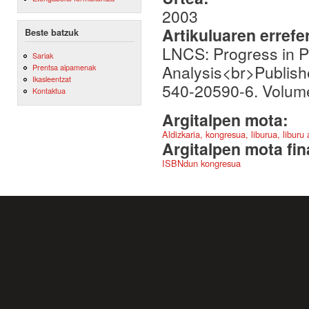
2003
Artikuluaren errefe
Beste batzuk
LNCS: Progress in P
Sariak
Analysis<br>Publish
Prentsa aipamenak
Ikasleentzat
540-20590-6. Volume
Kontaktua
Argitalpen mota:
Aldizkaria, kongresua, liburua, liburu
Argitalpen mota fin
ISBNdun kongresua