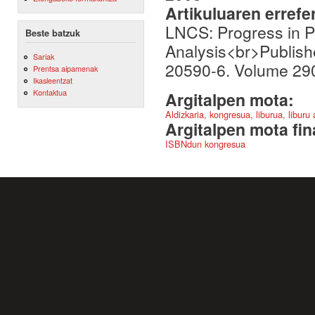
Artikuluaren errefe
LNCS: Progress in P
Beste batzuk
Analysis<br>Publish
Sariak
20590-6. Volume 290
Prentsa aipamenak
Ikasleentzat
Kontaktua
Argitalpen mota:
Aldizkaria, kongresua, liburua, liburu
Argitalpen mota fin
ISBNdun kongresua