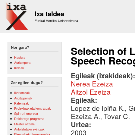
Sk
m
Ixa taldea
co
Euskal Herriko Unibertsitatea
Selection of 
Nor gara?
Speech Recog
Hasiera
Aurkezpena
Kideak
Egileak (ixakideak)
Nerea Ezeiza
Zer egiten dugu?
Aitzol Ezeiza
Ikerlerroak
Egileak:
Argitalpenak
Patenteak
Lopez de Ipiña K., G
Proiektuak eta kontratuak
Spin-off enpresa
Ezeiza A., Tovar C.
Doktorego programa
Urtea:
Master ofiziala
Antolatutako ekintzak
2003
Etengabeko formakuntza