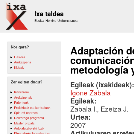
Sk
m
Ixa taldea
co
Euskal Herriko Unibertsitatea
Adaptación de
Nor gara?
comunicación 
Hasiera
Aurkezpena
metodología 
Kideak
Zer egiten dugu?
Egileak (ixakideak)
Igone Zabala
Ikerlerroak
Argitalpenak
Egileak:
Patenteak
Zabala I., Ezeiza J.
Proiektuak eta kontratuak
Spin-off enpresa
Urtea:
Doktorego programa
2007
Master ofiziala
Antolatutako ekintzak
Artikuluaren errefe
Etengabeko formakuntza