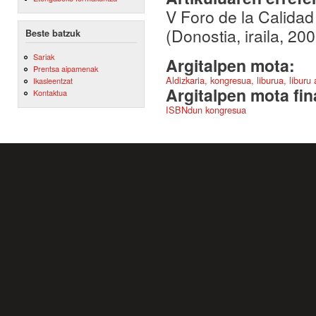
V Foro de la Calidad
(Donostia, iraila, 20
Beste batzuk
Sariak
Argitalpen mota:
Prentsa aipamenak
Aldizkaria, kongresua, liburua, liburu
Ikasleentzat
Argitalpen mota fin
Kontaktua
ISBNdun kongresua