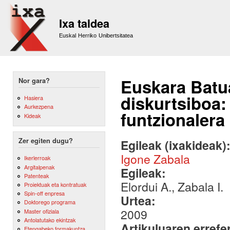
Sk
m
Ixa taldea
co
Euskal Herriko Unibertsitatea
Euskara Batua
Nor gara?
diskurtsiboa:
Hasiera
Aurkezpena
funtzionalera
Kideak
Zer egiten dugu?
Egileak (ixakideak)
Igone Zabala
Ikerlerroak
Argitalpenak
Egileak:
Patenteak
Elordui A., Zabala I.
Proiektuak eta kontratuak
Spin-off enpresa
Urtea:
Doktorego programa
2009
Master ofiziala
Antolatutako ekintzak
Artikuluaren errefe
Etengabeko formakuntza