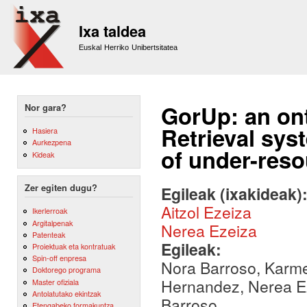
Sk
m
Ixa taldea
co
Euskal Herriko Unibertsitatea
GorUp: an on
Nor gara?
Retrieval sys
Hasiera
Aurkezpena
of under-res
Kideak
Zer egiten dugu?
Egileak (ixakideak)
Aitzol Ezeiza
Ikerlerroak
Argitalpenak
Nerea Ezeiza
Patenteak
Egileak:
Proiektuak eta kontratuak
Spin-off enpresa
Nora Barroso, Karme
Doktorego programa
Hernandez, Nerea Ez
Master ofiziala
Antolatutako ekintzak
Barroso
Etengabeko formakuntza