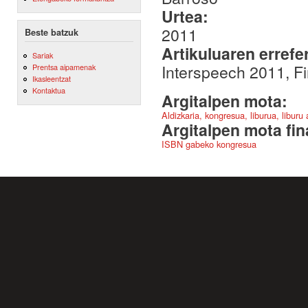
Urtea:
2011
Beste batzuk
Artikuluaren errefe
Sariak
Interspeech 2011, F
Prentsa aipamenak
Ikasleentzat
Kontaktua
Argitalpen mota:
Aldizkaria, kongresua, liburua, liburu
Argitalpen mota fin
ISBN gabeko kongresua