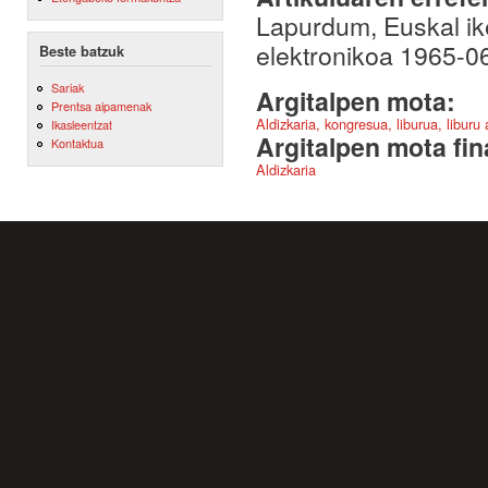
Lapurdum, Euskal ike
elektronikoa 1965-0
Beste batzuk
Sariak
Argitalpen mota:
Prentsa aipamenak
Aldizkaria, kongresua, liburua, liburu
Ikasleentzat
Argitalpen mota fin
Kontaktua
Aldizkaria