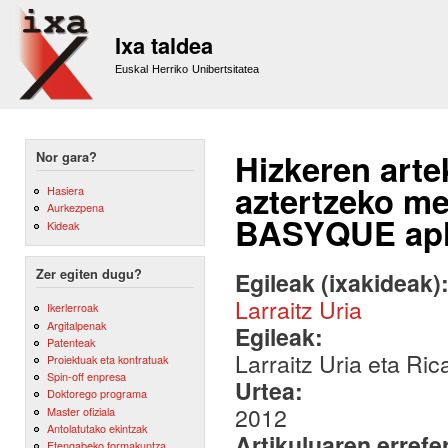
Sk
m
Ixa taldea
co
Euskal Herriko Unibertsitatea
Hizkeren arte
Nor gara?
aztertzeko m
Hasiera
Aurkezpena
BASYQUE apl
Kideak
Zer egiten dugu?
Egileak (ixakideak)
Larraitz Uria
Ikerlerroak
Argitalpenak
Egileak:
Patenteak
Larraitz Uria eta Ri
Proiektuak eta kontratuak
Spin-off enpresa
Urtea:
Doktorego programa
2012
Master ofiziala
Antolatutako ekintzak
Artikuluaren errefe
Etengabeko formakuntza