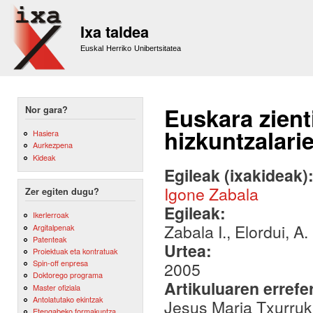
Sk
m
Ixa taldea
co
Euskal Herriko Unibertsitatea
Euskara zient
Nor gara?
hizkuntzalari
Hasiera
Aurkezpena
Kideak
Egileak (ixakideak)
Igone Zabala
Zer egiten dugu?
Egileak:
Ikerlerroak
Zabala I., Elordui, A.
Argitalpenak
Patenteak
Urtea:
Proiektuak eta kontratuak
Spin-off enpresa
2005
Doktorego programa
Artikuluaren errefe
Master ofiziala
Antolatutako ekintzak
Jesus Maria Txurruka
Etengabeko formakuntza