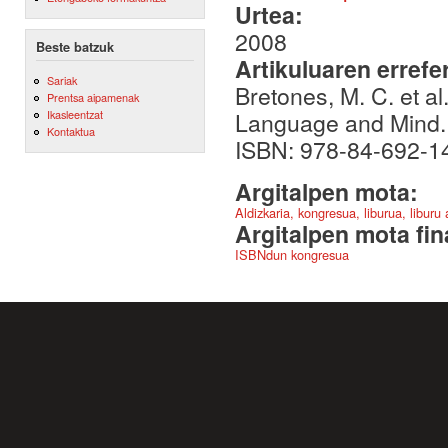
Urtea:
2008
Beste batzuk
Artikuluaren errefe
Sariak
Bretones, M. C. et a
Prentsa aipamenak
Language and Mind. 
Ikasleentzat
Kontaktua
ISBN: 978-84-692-1
Argitalpen mota:
Aldizkaria, kongresua, liburua, liburu
Argitalpen mota fin
ISBNdun kongresua