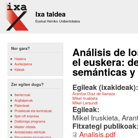
Sk
m
Ixa taldea
co
Euskal Herriko Unibertsitatea
Análisis de l
Nor gara?
el euskera: d
Hasiera
Aurkezpena
semánticas y
Kideak
Zer egiten dugu?
Egileak (ixakideak)
Arantza Díaz de Ilarraza
Ikerlerroak
Mikel Iruskieta
Argitalpenak
Mikel Lersundi
Patenteak
Egileak:
Proiektuak eta kontratuak
Mikel Iruskieta, Aran
Spin-off enpresa
Doktorego programa
Fitxategi publikoak
Master ofiziala
Analisis.pdf
Antolatutako ekintzak
Etengabeko formakuntza