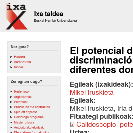
Sk
m
Ixa taldea
co
Euskal Herriko Unibertsitatea
El potencial d
Nor gara?
discriminació
Hasiera
Aurkezpena
diferentes d
Kideak
Zer egiten dugu?
Egileak (ixakideak)
Mikel Iruskieta
Ikerlerroak
Argitalpenak
Egileak:
Patenteak
Mikel Iruskieta, Iria
Proiektuak eta kontratuak
Spin-off enpresa
Fitxategi publikoak
Doktorego programa
Calidoscopio_pote
Master ofiziala
Antolatutako ekintzak
Urtea:
Etengabeko formakuntza