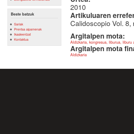
2010
Artikuluaren errefe
Beste batzuk
Calidoscopio Vol. 8,
Sariak
Prentsa aipamenak
Argitalpen mota:
Ikasleentzat
Kontaktua
Aldizkaria, kongresua, liburua, liburu
Argitalpen mota fin
Aldizkaria