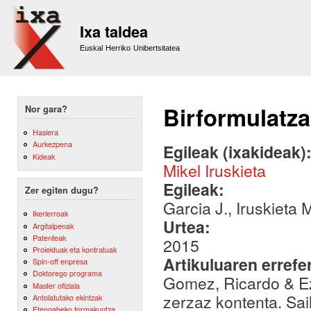
Sk
m
Ixa taldea
co
Euskal Herriko Unibertsitatea
Birformulatzai
Nor gara?
Hasiera
Aurkezpena
Egileak (ixakideak)
Kideak
Mikel Iruskieta
Egileak:
Zer egiten dugu?
Garcia J., Iruskieta 
Ikerlerroak
Urtea:
Argitalpenak
Patenteak
2015
Proiektuak eta kontratuak
Artikuluaren errefe
Spin-off enpresa
Doktorego programa
Gomez, Ricardo & Ez
Master ofiziala
zerzaz kontenta. Sai
Antolatutako ekintzak
Etengabeko formakuntza