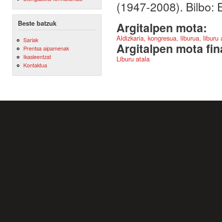
(1947-2008). Bilbo:
Beste batzuk
Argitalpen mota:
Aldizkaria, kongresua, liburua, liburu
Sariak
Argitalpen mota fin
Prentsa aipamenak
Ikasleentzat
Liburu atala
Kontaktua