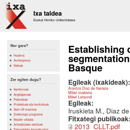
Sk
m
Ixa taldea
co
Euskal Herriko Unibertsitatea
Establishing 
Nor gara?
segmentation 
Hasiera
Aurkezpena
Basque
Kideak
Zer egiten dugu?
Egileak (ixakideak)
Arantza Díaz de Ilarraza
Ikerlerroak
Mikel Iruskieta
Argitalpenak
Mikel Lersundi
Patenteak
Egileak:
Proiektuak eta kontratuak
Iruskieta M., Diaz de
Spin-off enpresa
Doktorego programa
Fitxategi publikoak
Master ofiziala
2013_CLLT.pdf
Antolatutako ekintzak
Etengabeko formakuntza