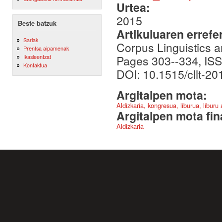
Urtea:
2015
Beste batzuk
Artikuluaren errefe
Sariak
Corpus Linguistics a
Prentsa aipamenak
Pages 303--334, ISS
Ikasleentzat
Kontaktua
DOI: 10.1515/cllt-2
Argitalpen mota:
Aldizkaria, kongresua, liburua, liburu
Argitalpen mota fin
Aldizkaria