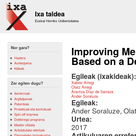
Sk
m
Ixa taldea
co
Euskal Herriko Unibertsitatea
Improving Me
Nor gara?
Based on a D
Hasiera
Aurkezpena
Kideak
Egileak (ixakideak)
Xabier Arregi
Zer egiten dugu?
Olatz Arregi
Arantza Díaz de Ilarraza
Ikerlerroak
Ander Soraluze
Argitalpenak
Egileak:
Patenteak
Ander Soraluze, Olat
Proiektuak eta kontratuak
Spin-off enpresa
Urtea:
Doktorego programa
2017
Master ofiziala
Antolatutako ekintzak
Artikuluaren errefe
Etengabeko formakuntza