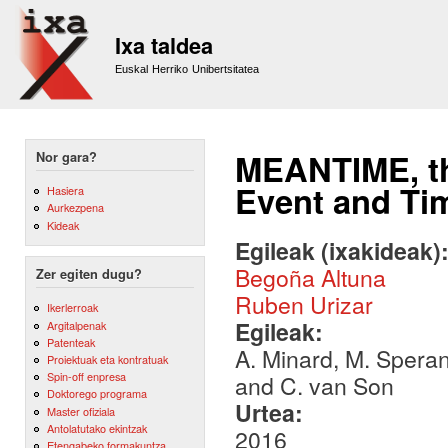
Sk
m
Ixa taldea
co
Euskal Herriko Unibertsitatea
MEANTIME, th
Nor gara?
Event and Ti
Hasiera
Aurkezpena
Kideak
Egileak (ixakideak)
Begoña Altuna
Zer egiten dugu?
Ruben Urizar
Ikerlerroak
Egileak:
Argitalpenak
Patenteak
A. Minard, M. Speran
Proiektuak eta kontratuak
Spin-off enpresa
and C. van Son
Doktorego programa
Urtea:
Master ofiziala
Antolatutako ekintzak
2016
Etengabeko formakuntza