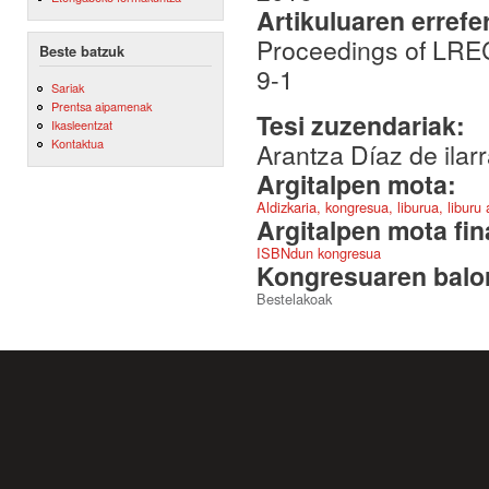
Artikuluaren errefe
Proceedings of LRE
Beste batzuk
9-1
Sariak
Prentsa aipamenak
Tesi zuzendariak:
Ikasleentzat
Kontaktua
Arantza Díaz de ila
Argitalpen mota:
Aldizkaria, kongresua, liburua, liburu
Argitalpen mota fin
ISBNdun kongresua
Kongresuaren balor
Bestelakoak