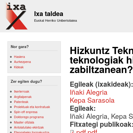
Sk
m
Ixa taldea
co
Euskal Herriko Unibertsitatea
Hizkuntz Tekn
Nor gara?
teknologiak h
Hasiera
Aurkezpena
zabiltzanean?
Kideak
Zer egiten dugu?
Egileak (ixakideak)
Iñaki Alegria
Ikerlerroak
Argitalpenak
Kepa Sarasola
Patenteak
Egileak:
Proiektuak eta kontratuak
Spin-off enpresa
Iñaki Alegria, Kepa 
Doktorego programa
Fitxategi publikoak
Master ofiziala
Antolatutako ekintzak
pdf.pdf
Etengabeko formakuntza