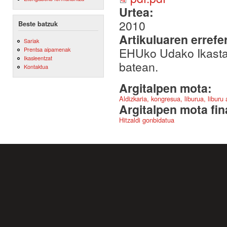
Urtea:
2010
Beste batzuk
Artikuluaren errefe
Sariak
EHUko Udako Ikasta
Prentsa aipamenak
Ikasleentzat
batean.
Kontaktua
Argitalpen mota:
Aldizkaria, kongresua, liburua, liburu
Argitalpen mota fin
Hitzaldi gonbidatua