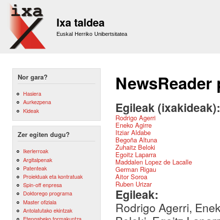
Sk
m
Ixa taldea
co
Euskal Herriko Unibertsitatea
NewsReader p
Nor gara?
Hasiera
Aurkezpena
Egileak (ixakideak)
Kideak
Rodrigo Agerri
Eneko Agirre
Itziar Aldabe
Zer egiten dugu?
Begoña Altuna
Zuhaitz Beloki
Ikerlerroak
Egoitz Laparra
Argitalpenak
Maddalen Lopez de Lacalle
Patenteak
German Rigau
Aitor Soroa
Proiektuak eta kontratuak
Ruben Urizar
Spin-off enpresa
Egileak:
Doktorego programa
Master ofiziala
Rodrigo Agerri, Enek
Antolatutako ekintzak
Etengabeko formakuntza