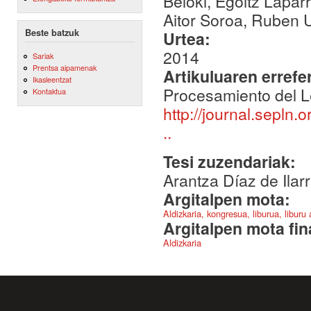
Beloki, Egoitz Lapa
Aitor Soroa, Ruben U
Beste batzuk
Urtea:
2014
Sariak
Prentsa aipamenak
Artikuluaren errefe
Ikasleentzat
Procesamiento del L
Kontaktua
http://journal.sepln.
..
Tesi zuzendariak:
Arantza Díaz de Ila
Argitalpen mota:
Aldizkaria, kongresua, liburua, liburu
Argitalpen mota fin
Aldizkaria