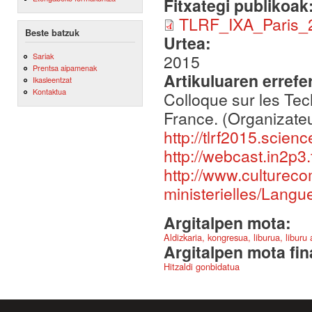
Fitxategi publikoak
TLRF_IXA_Paris_
Beste batzuk
Urtea:
Sariak
2015
Prentsa aipamenak
Artikuluaren errefe
Ikasleentzat
Kontaktua
Colloque sur les Te
France. (Organizat
http://tlrf2015.scien
http://webcast.in2p3.f
http://www.cultureco
ministerielles/Langue
Argitalpen mota:
Aldizkaria, kongresua, liburua, liburu
Argitalpen mota fin
Hitzaldi gonbidatua