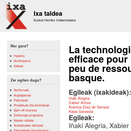
Sk
m
Ixa taldea
co
Euskal Herriko Unibertsitatea
La technologi
Nor gara?
efficace pour
Hasiera
Aurkezpena
peu de ressou
Kideak
basque.
Zer egiten dugu?
Egileak (ixakideak)
Ikerlerroak
Argitalpenak
Iñaki Alegria
Patenteak
Xabier Artola
Proiektuak eta kontratuak
Arantza Díaz de Ilarraza
Spin-off enpresa
Kepa Sarasola
Egileak:
Doktorego programa
Master ofiziala
Iñaki Alegria, Xabier
Antolatutako ekintzak
Etengabeko formakuntza