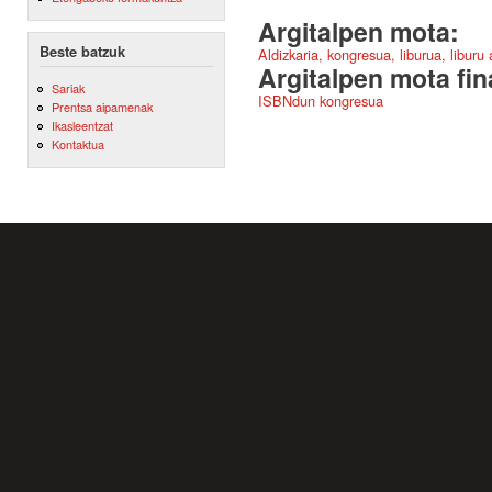
Argitalpen mota:
Beste batzuk
Aldizkaria, kongresua, liburua, liburu
Argitalpen mota fin
Sariak
ISBNdun kongresua
Prentsa aipamenak
Ikasleentzat
Kontaktua