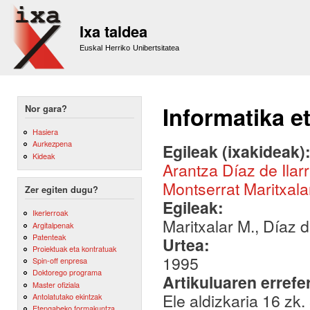
Sk
m
Ixa taldea
co
Euskal Herriko Unibertsitatea
Informatika e
Nor gara?
Hasiera
Aurkezpena
Egileak (ixakideak)
Kideak
Arantza Díaz de Ilar
Montserrat Maritxala
Zer egiten dugu?
Egileak:
Ikerlerroak
Maritxalar M., Díaz d
Argitalpenak
Patenteak
Urtea:
Proiektuak eta kontratuak
1995
Spin-off enpresa
Doktorego programa
Artikuluaren errefe
Master ofiziala
Ele aldizkaria 16 zk.
Antolatutako ekintzak
Etengabeko formakuntza