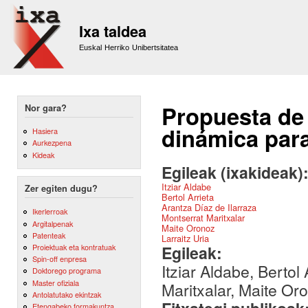
Sk
m
Ixa taldea
co
Euskal Herriko Unibertsitatea
Propuesta de 
Nor gara?
dinámica para
Hasiera
Aurkezpena
Kideak
Egileak (ixakideak)
Itziar Aldabe
Zer egiten dugu?
Bertol Arrieta
Arantza Díaz de Ilarraza
Ikerlerroak
Montserrat Maritxalar
Argitalpenak
Maite Oronoz
Patenteak
Larraitz Uria
Egileak:
Proiektuak eta kontratuak
Spin-off enpresa
Itziar Aldabe, Bertol
Doktorego programa
Master ofiziala
Maritxalar, Maite Oro
Antolatutako ekintzak
Etengabeko formakuntza