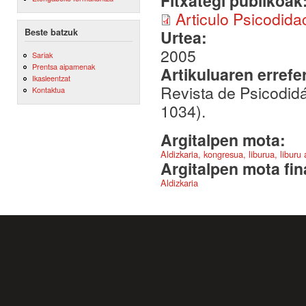
Fitxategi publikoak
Articulo Psicodidac
Beste batzuk
Urtea:
2005
Sariak
Prentsa aipamenak
Artikuluaren errefe
Ikasleentzat
Revista de Psicodidá
Kontaktua
1034).
Argitalpen mota:
Aldizkaria, kongresua, liburua, liburu
Argitalpen mota fin
Aldizkaria