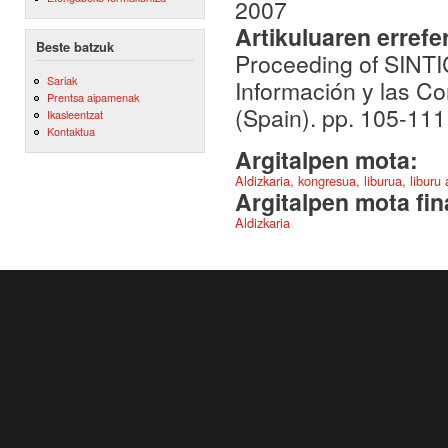
2007
Artikuluaren errefe
Beste batzuk
Proceeding of SINTI
Sariak
Información y las C
Prentsa aipamenak
(Spain). pp. 105-11
Ikasleentzat
Kontaktua
Argitalpen mota:
Aldizkaria, kongresua, liburua, liburu
Argitalpen mota fin
Aldizkaria