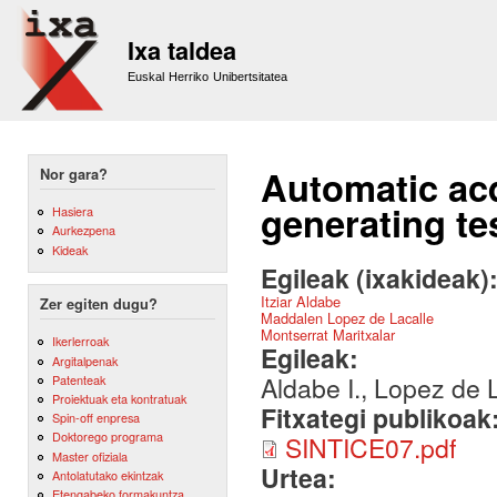
Sk
m
Ixa taldea
co
Euskal Herriko Unibertsitatea
Automatic acq
Nor gara?
generating te
Hasiera
Aurkezpena
Kideak
Egileak (ixakideak)
Itziar Aldabe
Zer egiten dugu?
Maddalen Lopez de Lacalle
Montserrat Maritxalar
Ikerlerroak
Egileak:
Argitalpenak
Aldabe I., Lopez de L
Patenteak
Proiektuak eta kontratuak
Fitxategi publikoak
Spin-off enpresa
Doktorego programa
SINTICE07.pdf
Master ofiziala
Urtea:
Antolatutako ekintzak
Etengabeko formakuntza