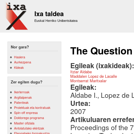
Sk
m
Ixa taldea
co
Euskal Herriko Unibertsitatea
The Question 
Nor gara?
Hasiera
Aurkezpena
Egileak (ixakideak)
Kideak
Itziar Aldabe
Maddalen Lopez de Lacalle
Montserrat Maritxalar
Zer egiten dugu?
Egileak:
Ikerlerroak
Aldabe I., Lopez de L
Argitalpenak
Urtea:
Patenteak
Proiektuak eta kontratuak
2007
Spin-off enpresa
Artikuluaren errefe
Doktorego programa
Master ofiziala
Proceedings of the 
Antolatutako ekintzak
Etengabeko formakuntza