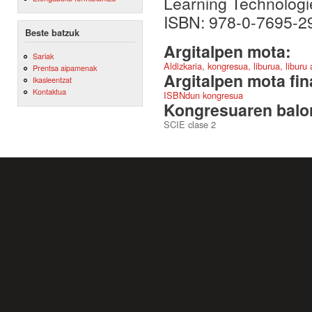
Learning Technologie
ISBN: 978-0-7695-2
Beste batzuk
Argitalpen mota:
Sariak
Aldizkaria, kongresua, liburua, liburu
Prentsa aipamenak
Argitalpen mota fin
Ikasleentzat
Kontaktua
ISBNdun kongresua
Kongresuaren balor
SCIE clase 2