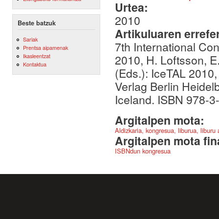
Urtea:
2010
Beste batzuk
Artikuluaren errefe
Sariak
7th International C
Prentsa aipamenak
2010, H. Loftsson, E
Ikasleentzat
Kontaktua
(Eds.): IceTAL 2010
Verlag Berlin Heidel
Iceland. ISBN 978-3
Argitalpen mota:
Aldizkaria, kongresua, liburua, liburu
Argitalpen mota fin
ISBNdun kongresua