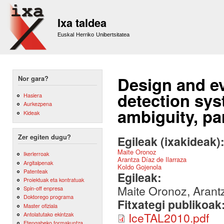
Sk
m
Ixa taldea
co
Euskal Herriko Unibertsitatea
Design and ev
Nor gara?
detection syst
Hasiera
Aurkezpena
ambiguity, pa
Kideak
Zer egiten dugu?
Egileak (ixakideak)
Maite Oronoz
Ikerlerroak
Arantza Díaz de Ilarraza
Argitalpenak
Koldo Gojenola
Patenteak
Egileak:
Proiektuak eta kontratuak
Maite Oronoz, Arantz
Spin-off enpresa
Doktorego programa
Fitxategi publikoak
Master ofiziala
IceTAL2010.pdf
Antolatutako ekintzak
Etengabeko formakuntza