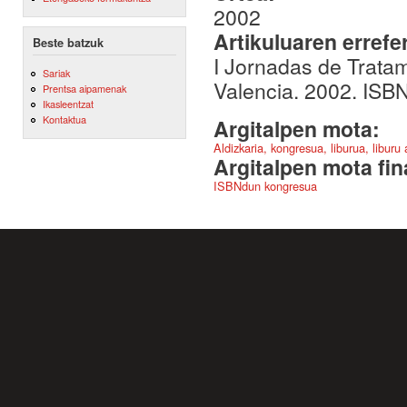
2002
Artikuluaren errefe
Beste batzuk
I Jornadas de Trata
Sariak
Valencia. 2002. ISB
Prentsa aipamenak
Ikasleentzat
Kontaktua
Argitalpen mota:
Aldizkaria, kongresua, liburua, liburu
Argitalpen mota fin
ISBNdun kongresua