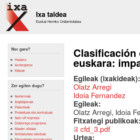
Sk
m
Ixa taldea
co
Euskal Herriko Unibertsitatea
Clasificación
Nor gara?
euskara: impa
Hasiera
Aurkezpena
Kideak
Egileak (ixakideak)
Olatz Arregi
Zer egiten dugu?
Idoia Fernandez
Ikerlerroak
Egileak:
Argitalpenak
Patenteak
Olatz Arregi, Idoia 
Proiektuak eta kontratuak
Spin-off enpresa
Fitxategi publikoak
Doktorego programa
cfd_3.pdf
Master ofiziala
Antolatutako ekintzak
Urtea:
Etengabeko formakuntza