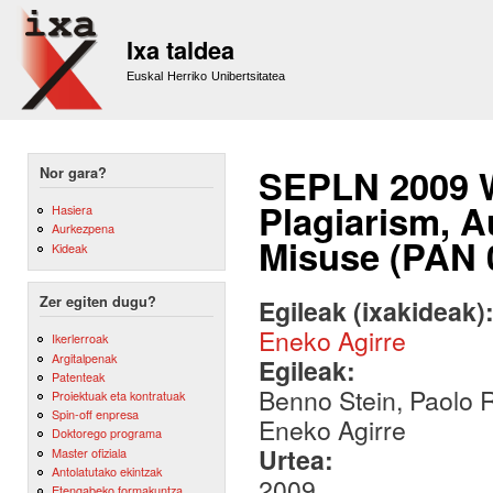
Sk
m
Ixa taldea
co
Euskal Herriko Unibertsitatea
SEPLN 2009 
Nor gara?
Plagiarism, A
Hasiera
Aurkezpena
Misuse (PAN 
Kideak
Zer egiten dugu?
Egileak (ixakideak)
Eneko Agirre
Ikerlerroak
Argitalpenak
Egileak:
Patenteak
Benno Stein, Paolo 
Proiektuak eta kontratuak
Spin-off enpresa
Eneko Agirre
Doktorego programa
Urtea:
Master ofiziala
Antolatutako ekintzak
2009
Etengabeko formakuntza