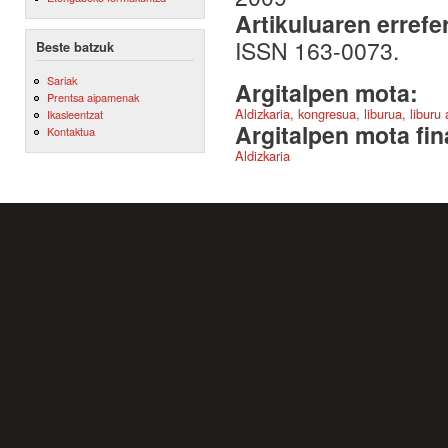
Artikuluaren errefe
ISSN 163-0073.
Beste batzuk
Sariak
Argitalpen mota:
Prentsa aipamenak
Aldizkaria, kongresua, liburua, liburu
Ikasleentzat
Argitalpen mota fin
Kontaktua
Aldizkaria