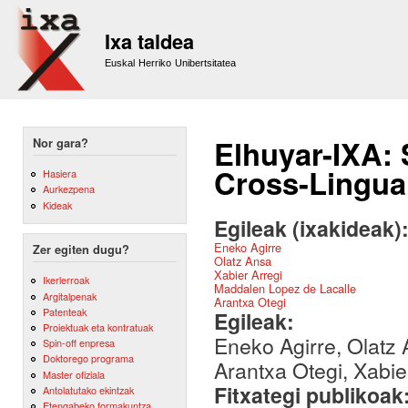
Sk
m
Ixa taldea
co
Euskal Herriko Unibertsitatea
Elhuyar-IXA:
Nor gara?
Cross-Lingual
Hasiera
Aurkezpena
Kideak
Egileak (ixakideak)
Eneko Agirre
Zer egiten dugu?
Olatz Ansa
Xabier Arregi
Ikerlerroak
Maddalen Lopez de Lacalle
Argitalpenak
Arantxa Otegi
Patenteak
Egileak:
Proiektuak eta kontratuak
Eneko Agirre, Olatz 
Spin-off enpresa
Doktorego programa
Arantxa Otegi, Xabi
Master ofiziala
Fitxategi publikoak
Antolatutako ekintzak
Etengabeko formakuntza