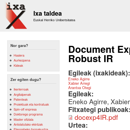
Sk
m
Ixa taldea
co
Euskal Herriko Unibertsitatea
Document Exp
Nor gara?
Robust IR
Hasiera
Aurkezpena
Kideak
Egileak (ixakideak)
Eneko Agirre
Zer egiten dugu?
Xabier Arregi
Arantxa Otegi
Ikerlerroak
Egileak:
Argitalpenak
Eneko Agirre, Xabier
Patenteak
Proiektuak eta kontratuak
Fitxategi publikoak
Spin-off enpresa
Doktorego programa
docexp4IR.pdf
Master ofiziala
Urtea:
Antolatutako ekintzak
Etengabeko formakuntza