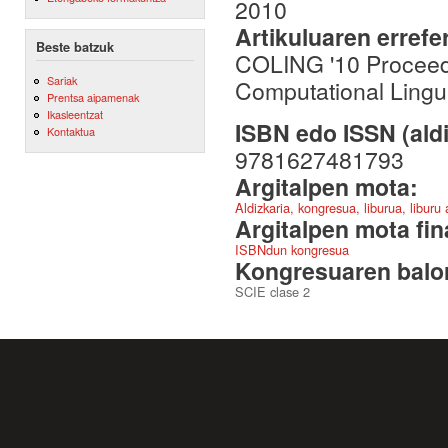
2010
Artikuluaren errefe
Beste batzuk
COLING '10 Proceedi
Sariak
Computational Lingu
Prentsa aipamenak
Ikasleentzat
ISBN edo ISSN (aldi
Kontaktua
9781627481793
Argitalpen mota:
Aldizkaria, kongresua, liburua, liburu
Argitalpen mota fin
ISBNdun kongresua
Kongresuaren balor
SCIE clase 2