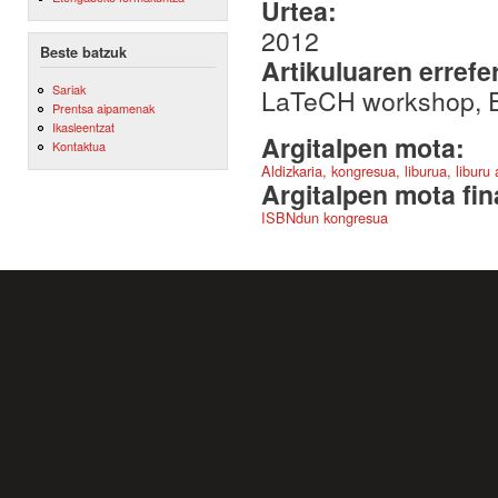
Urtea:
2012
Beste batzuk
Artikuluaren errefe
Sariak
LaTeCH workshop, 
Prentsa aipamenak
Ikasleentzat
Argitalpen mota:
Kontaktua
Aldizkaria, kongresua, liburua, liburu
Argitalpen mota fin
ISBNdun kongresua