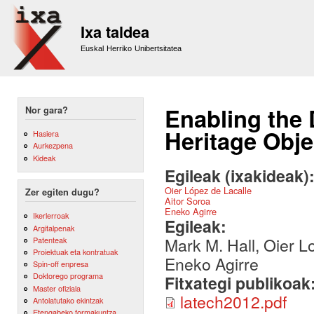
Sk
m
Ixa taldea
co
Euskal Herriko Unibertsitatea
Enabling the 
Nor gara?
Heritage Obje
Hasiera
Aurkezpena
Kideak
Egileak (ixakideak)
Oier López de Lacalle
Zer egiten dugu?
Aitor Soroa
Eneko Agirre
Ikerlerroak
Egileak:
Argitalpenak
Mark M. Hall, Oier L
Patenteak
Proiektuak eta kontratuak
Eneko Agirre
Spin-off enpresa
Doktorego programa
Fitxategi publikoak
Master ofiziala
latech2012.pdf
Antolatutako ekintzak
Etengabeko formakuntza