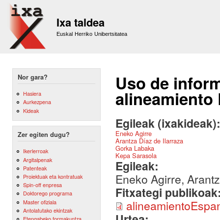
Sk
m
Ixa taldea
co
Euskal Herriko Unibertsitatea
Uso de inform
Nor gara?
alineamiento
Hasiera
Aurkezpena
Kideak
Egileak (ixakideak)
Eneko Agirre
Zer egiten dugu?
Arantza Díaz de Ilarraza
Gorka Labaka
Ikerlerroak
Kepa Sarasola
Argitalpenak
Egileak:
Patenteak
Eneko Agirre, Arant
Proiektuak eta kontratuak
Spin-off enpresa
Fitxategi publikoak
Doktorego programa
alineamientoEspa
Master ofiziala
Antolatutako ekintzak
Urtea:
Etengabeko formakuntza