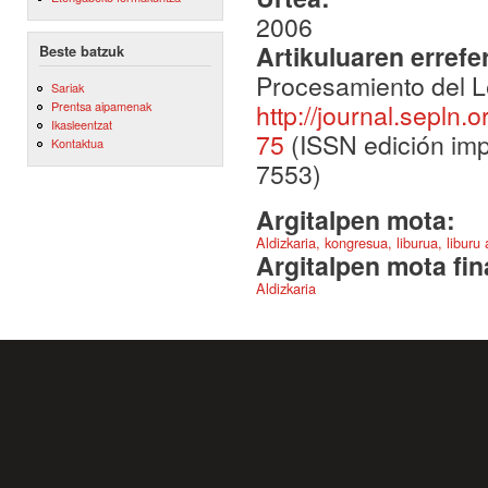
2006
Artikuluaren errefe
Beste batzuk
Procesamiento del L
Sariak
http://journal.sepln.
Prentsa aipamenak
Ikasleentzat
75
(ISSN edición imp
Kontaktua
7553)
Argitalpen mota:
Aldizkaria, kongresua, liburua, liburu
Argitalpen mota fin
Aldizkaria