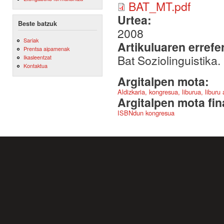
BAT_MT.pdf
Urtea:
Beste batzuk
2008
Sariak
Artikuluaren errefe
Prentsa aipamenak
Bat Soziolinguistika
Ikasleentzat
Kontaktua
Argitalpen mota:
Aldizkaria, kongresua, liburua, liburu
Argitalpen mota fin
ISBNdun kongresua