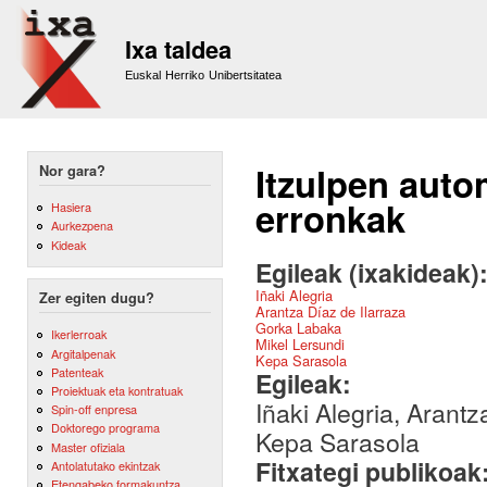
Sk
m
Ixa taldea
co
Euskal Herriko Unibertsitatea
Itzulpen auto
Nor gara?
erronkak
Hasiera
Aurkezpena
Kideak
Egileak (ixakideak)
Iñaki Alegria
Zer egiten dugu?
Arantza Díaz de Ilarraza
Gorka Labaka
Ikerlerroak
Mikel Lersundi
Argitalpenak
Kepa Sarasola
Patenteak
Egileak:
Proiektuak eta kontratuak
Iñaki Alegria, Arant
Spin-off enpresa
Doktorego programa
Kepa Sarasola
Master ofiziala
Fitxategi publikoak
Antolatutako ekintzak
Etengabeko formakuntza