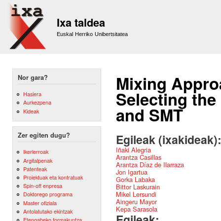
Sk
m
Ixa taldea
co
Euskal Herriko Unibertsitatea
Mixing Appro
Nor gara?
Selecting th
Hasiera
Aurkezpena
and SMT
Kideak
Zer egiten dugu?
Egileak (ixakideak)
Iñaki Alegria
Ikerlerroak
Arantza Casillas
Argitalpenak
Arantza Díaz de Ilarraza
Patenteak
Jon Igartua
Proiektuak eta kontratuak
Gorka Labaka
Spin-off enpresa
Bittor Laskurain
Mikel Lersundi
Doktorego programa
Aingeru Mayor
Master ofiziala
Kepa Sarasola
Antolatutako ekintzak
Egileak:
Etengabeko formakuntza