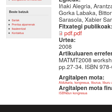
Iñaki Alegria, Arantz
Gorka Labaka, Bittor
Beste batzuk
Sarasola, Xabier Sar
Sariak
Fitxategi publikoak
Prentsa aipamenak
Ikasleentzat
pdf.pdf
Kontaktua
Urtea:
2008
Artikuluaren errefe
MATMT2008 workshop
pp.27-34. ISBN 978
Argitalpen mota:
Aldizkaria, kongresua, liburua, liburu
Argitalpen mota fin
ISBNdun kongresua